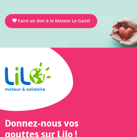
Faire un don à la Maison Le Gazel
Donnez-nous vos
gouttes sur Lilo !