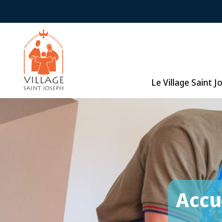
Le Village Saint 
Accu
"Les
"Les