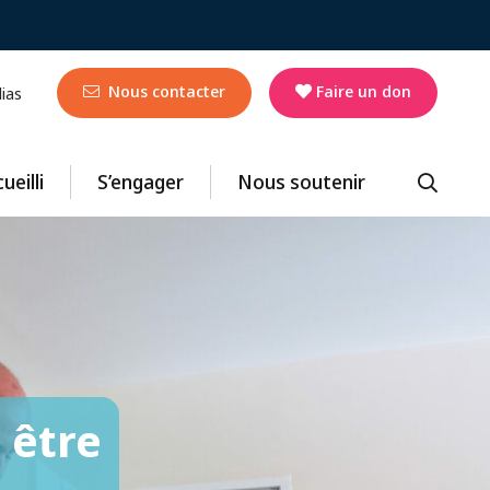
Nous contacter
Faire un don
ias
ueilli
S’engager
Nous soutenir
être
res"
res"
,
,