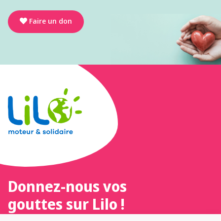
Faire un don
Donnez-nous vos
gouttes sur Lilo !