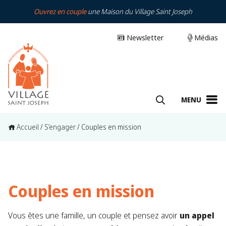
Ouvrez en couple
une Maison du Village Saint Joseph
Newsletter
Médias
MENU
Accueil
/
S’engager
/
Couples en mission
Couples en mission
Vous êtes une famille, un couple et pensez avoir
un appel