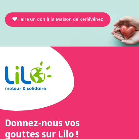
Faire un don à la Maison de Kerlévénez
Donnez-nous vos
gouttes sur Lilo !