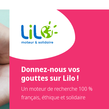
Donnez-nous vos
gouttes sur Lilo !
Un moteur de recherche 100 %
français, éthique et solidaire