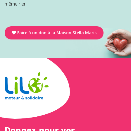
même rien...
Faire à un don à la Maison Stella Maris
Donnez-nous vos