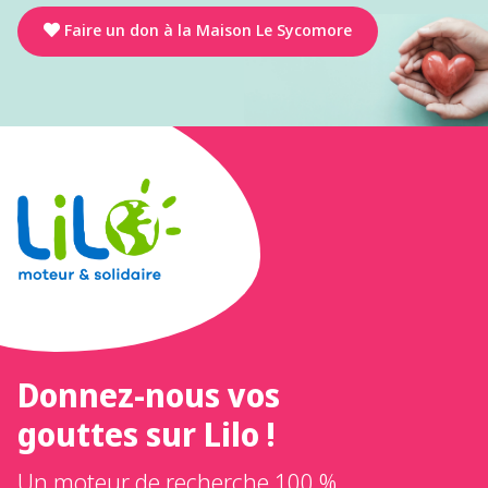
Faire un don à la Maison Le Sycomore
Donnez-nous vos
gouttes sur Lilo !
Un moteur de recherche 100 %