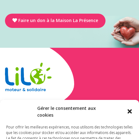
Faire un don à la Maison La Présence
Gérer le consentement aux
cookies
Donnez-nous vos
Pour offrir les meilleures expériences, nous utilisons des technologies telles
gouttes sur Lilo !
que les cookies pour stocker et/ou accéder aux informations des appareils.
Le fait de consentir à ces technologies nous permettra de traiter des