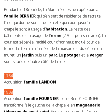
Pendant le 18e siècle, La Martinière est occupée par la
famille BERNIER
qui s’en sert de résidence de retraite.
L’aile qui donne sur la rue et celle qui court jusqu’à la
chapelle sont à usage d’
habitation
. Le reste des
bâtiments est à usage de
ferme
(270 arpents environ). La
cour est séparée, moitié cour d’honneur, moitié cour de
ferme. Le terrain à l’arrière de la maison est divisé par un
muret, un
jardin
puis un
parc
. Le
potager
et le
verger
sont situés de l’autre côté de la rue.
1784
Acquisition
famille LANDON
1808
Acquisition
famille FOURNIER
. Louis-Benoît FOUNIER
transforme l’aile gauche de la chapelle en
magnanerie
(élevage de ver à soie)
. Sous le rude climat, c’est un