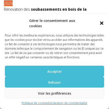
2020
Rénovation des
soubassements en bois de la
bibliothèque et du salon
, pose des rideaux sur
Gérer le consentement aux
les fenêtres du foyer Tibériade. Ouverture des travaux de la
cookies
deuxième tranche avec la réalisation des
fondations des
ateliers
.​ 1ère récolte du miscanthus​.
Début des travaux de
Pour offrir les meilleures expériences, nous utilisons des technologies telles
que les cookies pour stocker et/ou accéder aux informations des appareils.
maçonnerie, plomberie et électricité
dans les futurs
Le fait de consentir à ces technologies nous permettra de traiter des
ateliers​.
données telles que le comportement de navigation ou les ID uniques sur ce
site. Le fait de ne pas consentir ou de retirer son consentement peut avoir
un effet négatif sur certaines caractéristiques et fonctions.
Accepter
Refuser
Voir les préférences
Politique de cookies
Déclaration de confidentialité