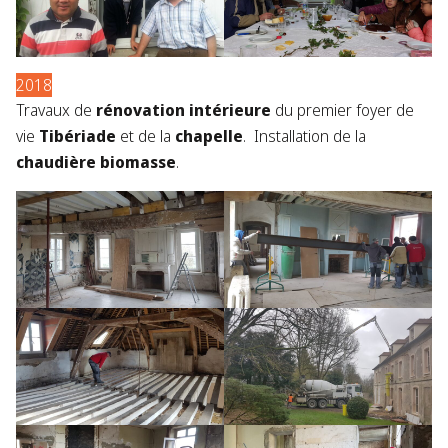
2018
Travaux de
rénovation intérieure
du premier foyer de
vie
Tibériade
et de la
chapelle
. Installation de la
chaudière biomasse
.