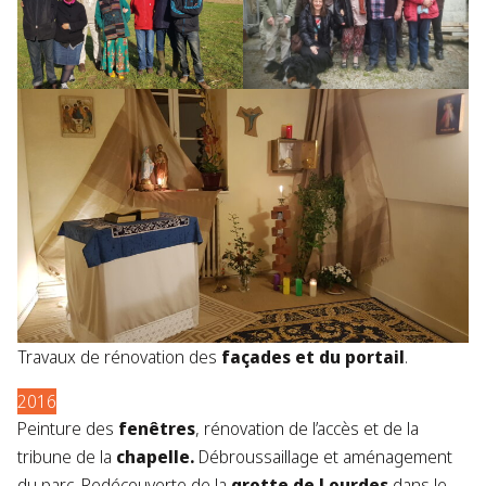
Travaux de
rénovation des
façades et du portail
.
2016
Peinture des
fenêtres
, rénovation de l’accès et de la
tribune de la
chapelle.
Débroussaillage et aménagement
du parc. Redécouverte de la
grotte de Lourdes
dans le