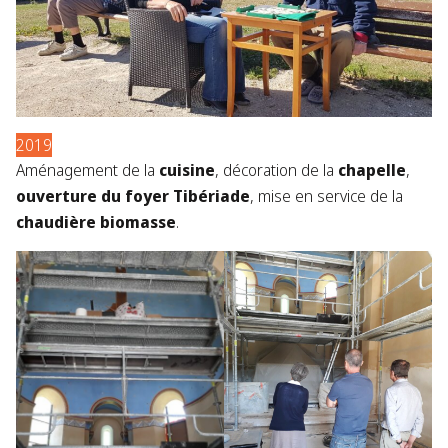
2019
Aménagement de la
cuisine
, décoration de la
chapelle
,
ouverture du foyer Tibériade
, mise en service de la
chaudière biomasse
.