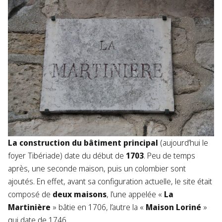
La construction du bâtiment principal
(aujourd’hui le
foyer Tibériade) date du début de
1703
. Peu de temps
après, une seconde maison, puis un colombier sont
ajoutés. En effet, avant sa configuration actuelle, le site était
composé de
deux maisons
, l’une appelée «
La
Martinière
» bâtie en 1706, l’autre la «
Maison Loriné
»
qui date de 1746.