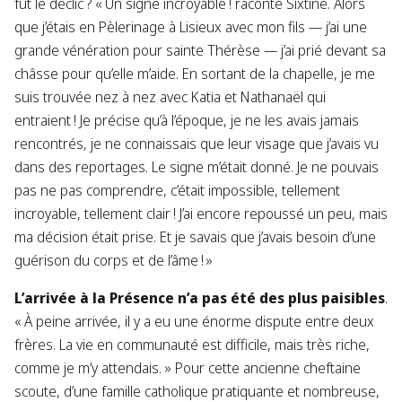
fut le déclic ? « Un signe incroyable ! raconte Sixtine. Alors
que j’étais en Pèlerinage à Lisieux avec mon fils — j’ai une
grande vénération pour sainte Thérèse — j’ai prié devant sa
châsse pour qu’elle m’aide. En sortant de la chapelle, je me
suis trouvée nez à nez avec Katia et Nathanaël qui
entraient ! Je précise qu’à l’époque, je ne les avais jamais
rencontrés, je ne connaissais que leur visage que j’avais vu
dans des reportages. Le signe m’était donné. Je ne pouvais
pas ne pas comprendre, c’était impossible, tellement
incroyable, tellement clair ! J’ai encore repoussé un peu, mais
ma décision était prise. Et je savais que j’avais besoin d’une
guérison du corps et de l’âme ! »
L’arrivée à la Présence n’a pas été des plus paisibles
.
« À peine arrivée, il y a eu une énorme dispute entre deux
frères. La vie en communauté est difficile, mais très riche,
comme je m’y attendais. » Pour cette ancienne cheftaine
scoute, d’une famille catholique pratiquante et nombreuse,