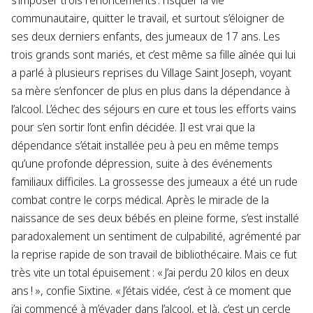
s’imposer trois renoncements : risquer la vie
communautaire, quitter le travail, et surtout s’éloigner de
ses deux derniers enfants, des jumeaux de 17 ans. Les
trois grands sont mariés, et c’est même sa fille aînée qui lui
a parlé à plusieurs reprises du Village Saint Joseph, voyant
sa mère s’enfoncer de plus en plus dans la dépendance à
l’alcool. L’échec des séjours en cure et tous les efforts vains
pour s’en sortir l’ont enfin décidée. Il est vrai que la
dépendance s’était installée peu à peu en même temps
qu’une profonde dépression, suite à des événements
familiaux difficiles. La grossesse des jumeaux a été un rude
combat contre le corps médical. Après le miracle de la
naissance de ses deux bébés en pleine forme, s’est installé
paradoxalement un sentiment de culpabilité, agrémenté par
la reprise rapide de son travail de bibliothécaire. Mais ce fut
très vite un total épuisement : « J’ai perdu 20 kilos en deux
ans ! », confie Sixtine. « J’étais vidée, c’est à ce moment que
j’ai commencé à m’évader dans l’alcool, et là, c’est un cercle