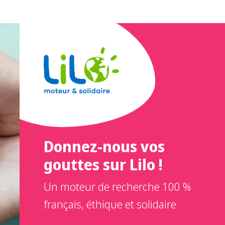
Donnez-nous vos
gouttes sur Lilo !
Un moteur de recherche 100 %
français, éthique et solidaire