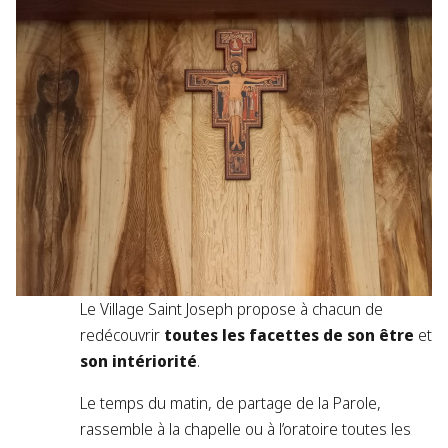
Le Village Saint Joseph propose à chacun de
redécouvrir
toutes les facettes de son être
et
son intériorité
.
Le temps du matin, de partage de la Parole,
rassemble à la chapelle ou à l’oratoire toutes les