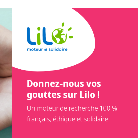
Donnez-nous vos
gouttes sur Lilo !
Un moteur de recherche 100 %
français, éthique et solidaire