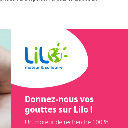
Donnez-nous vos
gouttes sur Lilo !
Un moteur de recherche 100 %