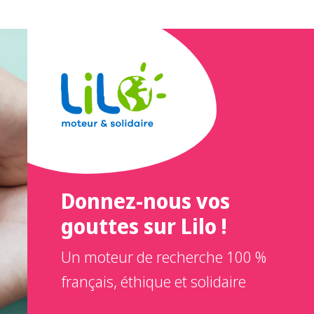
Donnez-nous vos
gouttes sur Lilo !
Un moteur de recherche 100 %
français, éthique et solidaire