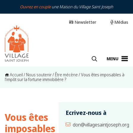
Ouvrez en couple
une Maison du Village Saint Joseph
Newsletter
Médias
MENU
Accueil
/
Nous soutenir
/
Être mécène
/
Vous êtes imposables à
l’impôt sur la fortune immobilière ?​
Ecrivez-nous à
Vous êtes
don@villagesaintjoseph.org
imposables