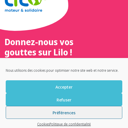
Donnez-nous vos
gouttes sur Lilo !
Un moteur de recherche 100 %
Nous utilisons des cookies pour optimiser notre site web et notre service.
français, éthique et solidaire
Accepter
Refuser
ACCUEIL
NOUS CONTACTER
ILS NOUS SOUTIENNENT
Préférences
NOTRE LIVRE TÉMOIGNAGE
POLITIQUE DE CONFIDENTIALITÉ
COOKIES (EU)
Cookies
Politique de confidentialité