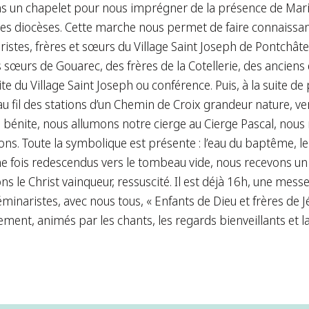
ns un chapelet pour nous imprégner de la présence de Marie
es diocèses. Cette marche nous permet de faire connaissan
stes, frères et sœurs du Village Saint Joseph de Pontchâte
sœurs de Gouarec, des frères de la Cotellerie, des anciens d
ite du Village Saint Joseph ou conférence. Puis, à la suite de
 fil des stations d’un Chemin de Croix grandeur nature, ver
 bénite, nous allumons notre cierge au Cierge Pascal, nou
ns. Toute la symbolique est présente : l’eau du baptême, le f
 Une fois redescendus vers le tombeau vide, nous recevons un
ons le Christ vainqueur, ressuscité. Il est déjà 16h, une mess
minaristes, avec nous tous, « Enfants de Dieu et frères d
ement, animés par les chants, les regards bienveillants et l