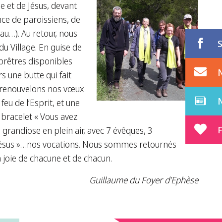
 et de Jésus, devant
ce de paroissiens, de
au…). Au retour, nous
u Village. En guise de
 prêtres disponibles
s une butte qui fait
s renouvelons nos vœux
eu de l’Esprit, et une
 bracelet « Vous avez
F
e grandiose en plein air, avec 7 évêques, 3
e Jésus »…nos vocations. Nous sommes retournés
a joie de chacune et de chacun.
Guillaume du Foyer d’Ephèse