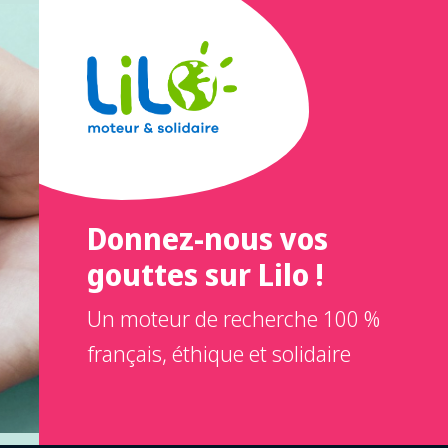
Donnez-nous vos
gouttes sur Lilo !
Un moteur de recherche 100 %
français, éthique et solidaire