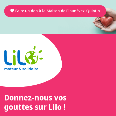
Faire un don à la Maison de Plounévez-Quintin
Donnez-nous vos
gouttes sur Lilo !