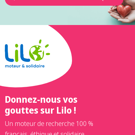
Donnez-nous vos
gouttes sur Lilo !
Un moteur de recherche 100 %
français, éthique et solidaire