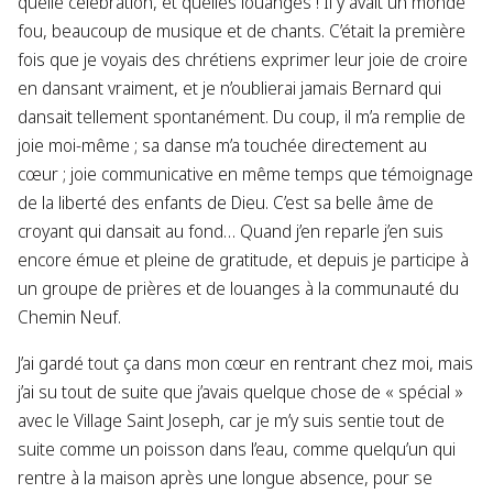
quelle célébration, et quelles louanges ! Il y avait un monde
fou, beaucoup de musique et de chants. C’était la première
fois que je voyais des chrétiens exprimer leur joie de croire
en dansant vraiment, et je n’oublierai jamais Bernard qui
dansait tellement spontanément. Du coup, il m’a remplie de
joie moi-même ; sa danse m’a touchée directement au
cœur ; joie communicative en même temps que témoignage
de la liberté des enfants de Dieu. C’est sa belle âme de
croyant qui dansait au fond… Quand j’en reparle j’en suis
encore émue et pleine de gratitude, et depuis je participe à
un groupe de prières et de louanges à la communauté du
Chemin Neuf.
J’ai gardé tout ça dans mon cœur en rentrant chez moi, mais
j’ai su tout de suite que j’avais quelque chose de « spécial »
avec le Village Saint Joseph, car je m’y suis sentie tout de
suite comme un poisson dans l’eau, comme quelqu’un qui
rentre à la maison après une longue absence, pour se